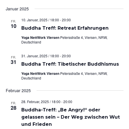
Ans
Suche
Datum
Nav
Januar 2025
und
wählen.
Ansicht
10. Januar, 2025 / 18:00
-
20:00
FR.
Navigat
10
Buddha Treff: Retreat Erfahrungen
Yoga NettWork Viersen
Petersstraße 4, Viersen, NRW,
Deutschland
31. Januar, 2025 / 18:00
-
20:00
FR.
31
Buddha Treff: Tibetischer Buddhismus
Yoga NettWork Viersen
Petersstraße 4, Viersen, NRW,
Deutschland
Februar 2025
28. Februar, 2025 / 18:00
-
20:00
FR.
28
Buddha-Treff: „Be Angry!“ oder
gelassen sein – Der Weg zwischen Wut
und Frieden