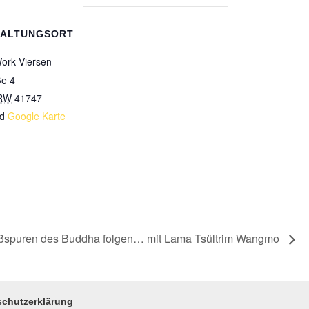
TALTUNGSORT
ork Viersen
ße 4
RW
41747
d
Google Karte
ßspuren des Buddha folgen… mit Lama Tsültrim Wangmo
schutzerklärung